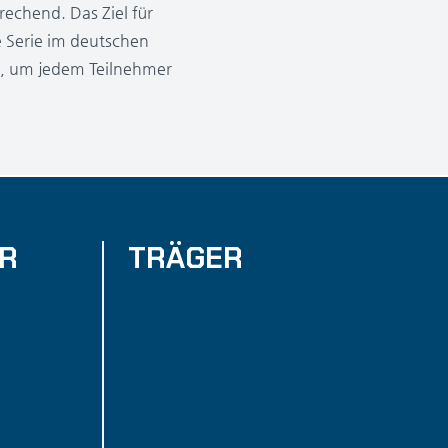
rechend. Das Ziel für
e Serie im deutschen
l, um jedem Teilnehmer
ER
TRÄGER