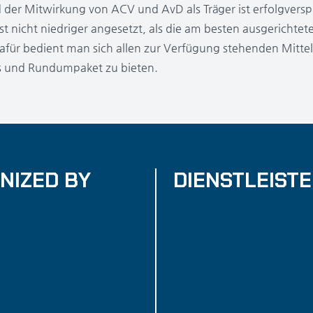
d der Mitwirkung von ACV und AvD als Träger ist erfolgversp
t nicht niedriger angesetzt, als die am besten ausgerichtet
afür bedient man sich allen zur Verfügung stehenden Mitte
is und Rundumpaket zu bieten.
NIZED BY
DIENSTLEIST