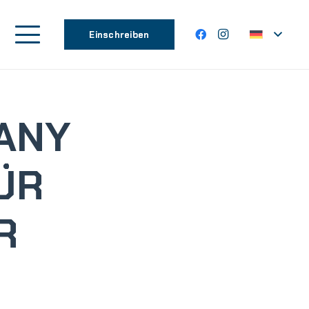
Einschreiben
ANY
ÜR
R