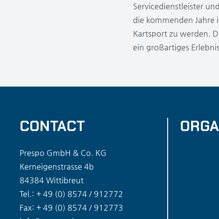
Servicedienstleister un
die kommenden Jahre is
Kartsport zu werden. D
ein großartiges Erlebn
CONTACT
ORGA
Prespo GmbH & Co. KG
Kerneigenstrasse 4b
84384 Wittibreut
Tel.: + 49 (0) 8574 / 912772
Fax: + 49 (0) 8574 / 912773